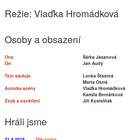
Režie:
Vlaďka Hromádková
Osoby a obsazení
Ona
Šárka Jasanová
On
Jan Audý
Text sleduje
Lenka Šťastná
Marta Ostrá
Autorka scény
Vlaďka Hromádková
Kamila Bernátková
Zvuk a osvětlení
Jiří Kostelňák
Hráli jsme
21.4.2018
Mikulovice