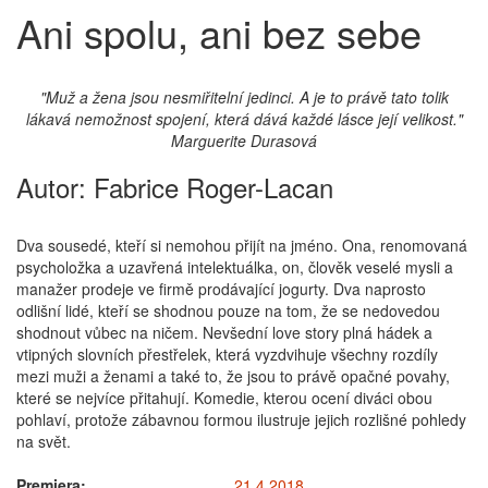
Ani spolu, ani bez sebe
"Muž a žena jsou nesmiřitelní jedinci. A je to právě tato tolik
lákavá nemožnost spojení, která dává každé lásce její velikost."
Marguerite Durasová
Autor:
Fabrice Roger-Lacan
Dva sousedé, kteří si nemohou přijít na jméno. Ona, renomovaná
psycholožka a uzavřená intelektuálka, on, člověk veselé mysli a
manažer prodeje ve firmě prodávající jogurty. Dva naprosto
odlišní lidé, kteří se shodnou pouze na tom, že se nedovedou
shodnout vůbec na ničem. Nevšední love story plná hádek a
vtipných slovních přestřelek, která vyzdvihuje všechny rozdíly
mezi muži a ženami a také to, že jsou to právě opačné povahy,
které se nejvíce přitahují. Komedie, kterou ocení diváci obou
pohlaví, protože zábavnou formou ilustruje jejich rozlišné pohledy
na svět.
Premiera:
21.4.2018