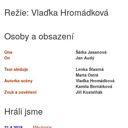
Režie:
Vlaďka Hromádková
Osoby a obsazení
Ona
Šárka Jasanová
On
Jan Audý
Text sleduje
Lenka Šťastná
Marta Ostrá
Autorka scény
Vlaďka Hromádková
Kamila Bernátková
Zvuk a osvětlení
Jiří Kostelňák
Hráli jsme
21.4.2018
Mikulovice