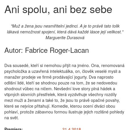
Ani spolu, ani bez sebe
"Muž a žena jsou nesmiřitelní jedinci. A je to právě tato tolik
lákavá nemožnost spojení, která dává každé lásce její velikost."
Marguerite Durasová
Autor:
Fabrice Roger-Lacan
Dva sousedé, kteří si nemohou přijít na jméno. Ona, renomovaná
psycholožka a uzavřená intelektuálka, on, člověk veselé mysli a
manažer prodeje ve firmě prodávající jogurty. Dva naprosto
odlišní lidé, kteří se shodnou pouze na tom, že se nedovedou
shodnout vůbec na ničem. Nevšední love story plná hádek a
vtipných slovních přestřelek, která vyzdvihuje všechny rozdíly
mezi muži a ženami a také to, že jsou to právě opačné povahy,
které se nejvíce přitahují. Komedie, kterou ocení diváci obou
pohlaví, protože zábavnou formou ilustruje jejich rozlišné pohledy
na svět.
Premiera:
21.4.2018