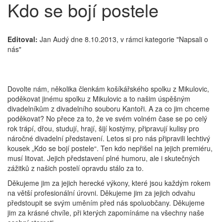
Kdo se bojí postele
Editoval:
Jan Audý dne 8.10.2013, v rámci kategorie "Napsali o
nás"
Dovolte nám, několika členkám košíkářského spolku z Mikulovic,
poděkovat jinému spolku z Mikulovic a to našim úspěšným
divadelníkům z divadelního souboru Kantoři. A za co jim chceme
poděkovat? No přece za to, že ve svém volném čase se po celý
rok trápí, dřou, studují, hrají, šijí kostýmy, připravují kulisy pro
náročné divadelní představení. Letos si pro nás připravili lechtivý
kousek „Kdo se bojí postele“. Ten kdo nepřišel na jejich premiéru,
musí litovat. Jejich představení plné humoru, ale i skutečných
zážitků z našich postelí opravdu stálo za to.
Děkujeme jim za jejich herecké výkony, které jsou každým rokem
na větší profesionální úrovni. Děkujeme jim za jejich odvahu
předstoupit se svým uměním před nás spoluobčany. Děkujeme
jim za krásné chvíle, při kterých zapomínáme na všechny naše