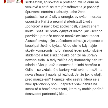
šedesátník, spisovatel a profesor, miluje dům na
venkově a chtěl se tam přestěhovat a je posedlý
úpravami interiéru i zahrady. Jeho žena,
padesátnice plná síly a energie, by ovšem nerada
opouštěla Paříž a neumí si představit život v
„ponorce“ a navíc bez společnosti, v zastrčeném
koutě. Snaží se proto vymyslet důvod, jak všechno
pozdržet, protože nechce manželovi kazit radost.
Alespoň svébytným způsobem odrazuje zájemce o
koupi pařížského bytu... Až do chvíle kdy najde
skvělý kompromis : pronajmout jeden pokoj slušné
studentce a tak získat nějaké peníze na úpravy
nového sídla. A tady začíná děj dramaticky nabírat,
mladá dívka je totiž talentovaná mladá herečka a
Odile – se vzdala této kariéry kvůli svému muži – a
nová situace ji nabízí příležitost. Jenže jak to utajit
před manželem? Pomůže jeho sestra, která se s
nimi spiklenecky spojí. Zápletka však nabírá na
intenzitě a hrozí prozrazení, které by mohlo pohřbít
dosavadní partnerský klid...