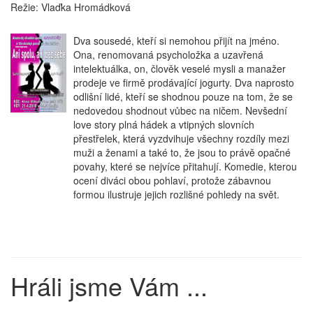
Režie:
Vlaďka Hromádková
Dva sousedé, kteří si nemohou přijít na jméno.
Ona, renomovaná psycholožka a uzavřená
intelektuálka, on, člověk veselé mysli a manažer
prodeje ve firmě prodávající jogurty. Dva naprosto
odlišní lidé, kteří se shodnou pouze na tom, že se
nedovedou shodnout vůbec na ničem. Nevšední
love story plná hádek a vtipných slovních
přestřelek, která vyzdvihuje všechny rozdíly mezi
muži a ženami a také to, že jsou to právě opačné
povahy, které se nejvíce přitahují. Komedie, kterou
ocení diváci obou pohlaví, protože zábavnou
formou ilustruje jejich rozlišné pohledy na svět.
Hráli jsme Vám ...