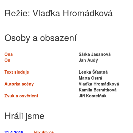
Režie:
Vlaďka Hromádková
Osoby a obsazení
Ona
Šárka Jasanová
On
Jan Audý
Text sleduje
Lenka Šťastná
Marta Ostrá
Autorka scény
Vlaďka Hromádková
Kamila Bernátková
Zvuk a osvětlení
Jiří Kostelňák
Hráli jsme
21.4.2018
Mikulovice