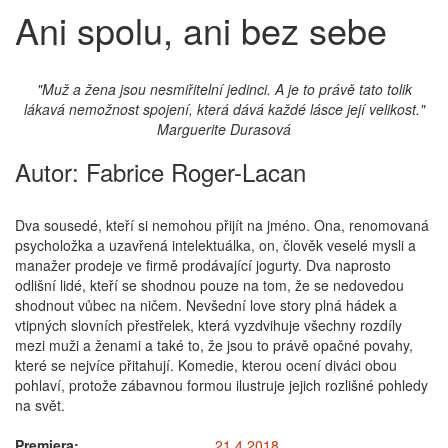
Ani spolu, ani bez sebe
"Muž a žena jsou nesmiřitelní jedinci. A je to právě tato tolik
lákavá nemožnost spojení, která dává každé lásce její velikost."
Marguerite Durasová
Autor:
Fabrice Roger-Lacan
Dva sousedé, kteří si nemohou přijít na jméno. Ona, renomovaná
psycholožka a uzavřená intelektuálka, on, člověk veselé mysli a
manažer prodeje ve firmě prodávající jogurty. Dva naprosto
odlišní lidé, kteří se shodnou pouze na tom, že se nedovedou
shodnout vůbec na ničem. Nevšední love story plná hádek a
vtipných slovních přestřelek, která vyzdvihuje všechny rozdíly
mezi muži a ženami a také to, že jsou to právě opačné povahy,
které se nejvíce přitahují. Komedie, kterou ocení diváci obou
pohlaví, protože zábavnou formou ilustruje jejich rozlišné pohledy
na svět.
Premiera:
21.4.2018